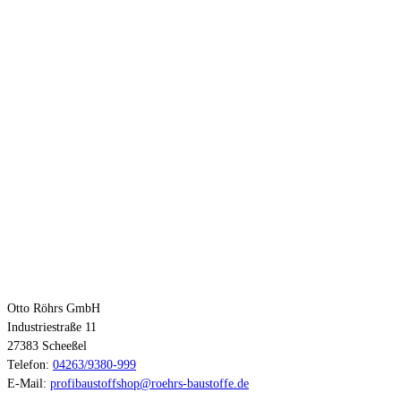
So erreichen Sie uns:
Otto Röhrs GmbH
Industriestraße 11
27383 Scheeßel
Telefon:
04263/9380-999
E-Mail:
profibaustoffshop@roehrs-baustoffe.de