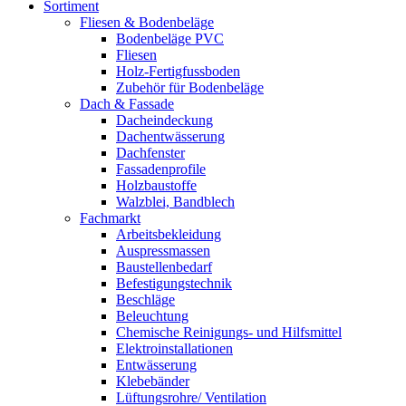
Sortiment
Fliesen & Bodenbeläge
Bodenbeläge PVC
Fliesen
Holz-Fertigfussboden
Zubehör für Bodenbeläge
Dach & Fassade
Dacheindeckung
Dachentwässerung
Dachfenster
Fassadenprofile
Holzbaustoffe
Walzblei, Bandblech
Fachmarkt
Arbeitsbekleidung
Auspressmassen
Baustellenbedarf
Befestigungstechnik
Beschläge
Beleuchtung
Chemische Reinigungs- und Hilfsmittel
Elektroinstallationen
Entwässerung
Klebebänder
Lüftungsrohre/ Ventilation