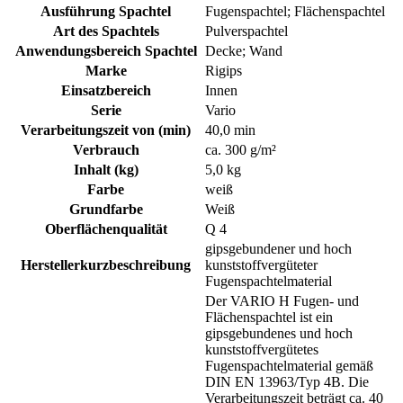
Ausführung Spachtel
Fugenspachtel; Flächenspachtel
Art des Spachtels
Pulverspachtel
Anwendungsbereich Spachtel
Decke; Wand
Marke
Rigips
Einsatzbereich
Innen
Serie
Vario
Verarbeitungszeit von (min)
40,0 min
Verbrauch
ca. 300 g/m²
Inhalt (kg)
5,0 kg
Farbe
weiß
Grundfarbe
Weiß
Oberflächenqualität
Q 4
gipsgebundener und hoch
Herstellerkurzbeschreibung
kunststoffvergüteter
Fugenspachtelmaterial
Der VARIO H Fugen- und
Flächenspachtel ist ein
gipsgebundenes und hoch
kunststoffvergütetes
Fugenspachtelmaterial gemäß
DIN EN 13963/Typ 4B. Die
Verarbeitungszeit beträgt ca. 40