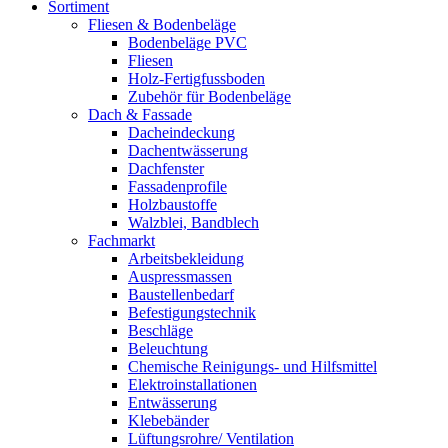
Sortiment
Fliesen & Bodenbeläge
Bodenbeläge PVC
Fliesen
Holz-Fertigfussboden
Zubehör für Bodenbeläge
Dach & Fassade
Dacheindeckung
Dachentwässerung
Dachfenster
Fassadenprofile
Holzbaustoffe
Walzblei, Bandblech
Fachmarkt
Arbeitsbekleidung
Auspressmassen
Baustellenbedarf
Befestigungstechnik
Beschläge
Beleuchtung
Chemische Reinigungs- und Hilfsmittel
Elektroinstallationen
Entwässerung
Klebebänder
Lüftungsrohre/ Ventilation