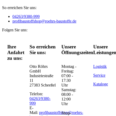
So erreichen Sie uns:
04263/9380-999
profibaustoffshop@roehrs-baustoffe.de
Folgen Sie uns:
Ihre
So erreichen
Unsere
Unsere
Anfahrt
Sie uns:
Öffnungszeiten:
Leistungen
zu uns:
Otto Röhrs
Montag -
Logistik
GmbH
Freitag:
Service
Industriestraße
07:00 -
11
17:30
Kataloge
27383 Scheeßel
Uhr
Samstag:
Telefon:
08:00 -
04263/9380-
12:00
999
Uhr
E-
Mail:
profibaustoffshop@roehrs-
Shop-