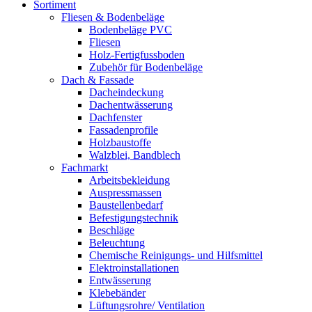
Sortiment
Fliesen & Bodenbeläge
Bodenbeläge PVC
Fliesen
Holz-Fertigfussboden
Zubehör für Bodenbeläge
Dach & Fassade
Dacheindeckung
Dachentwässerung
Dachfenster
Fassadenprofile
Holzbaustoffe
Walzblei, Bandblech
Fachmarkt
Arbeitsbekleidung
Auspressmassen
Baustellenbedarf
Befestigungstechnik
Beschläge
Beleuchtung
Chemische Reinigungs- und Hilfsmittel
Elektroinstallationen
Entwässerung
Klebebänder
Lüftungsrohre/ Ventilation