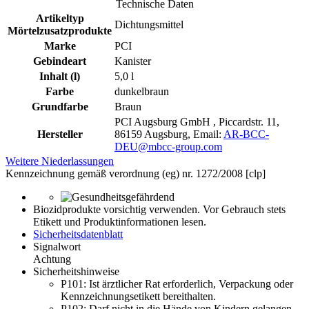
Technische Daten
Artikeltyp
Dichtungsmittel
Mörtelzusatzprodukte
Marke
PCI
Gebindeart
Kanister
Inhalt (l)
5,0 l
Farbe
dunkelbraun
Grundfarbe
Braun
PCI Augsburg GmbH , Piccardstr. 11,
Hersteller
86159 Augsburg, Email:
AR-BCC-
DEU@mbcc-group.com
Weitere Niederlassungen
Kennzeichnung gemäß verordnung (eg) nr. 1272/2008 [clp]
Biozidprodukte vorsichtig verwenden. Vor Gebrauch stets
Etikett und Produktinformationen lesen.
Sicherheitsdatenblatt
Signalwort
Achtung
Sicherheitshinweise
P101:
Ist ärztlicher Rat erforderlich, Verpackung oder
Kennzeichnungsetikett bereithalten.
P102:
Darf nicht in die Hände von Kindern gelangen.