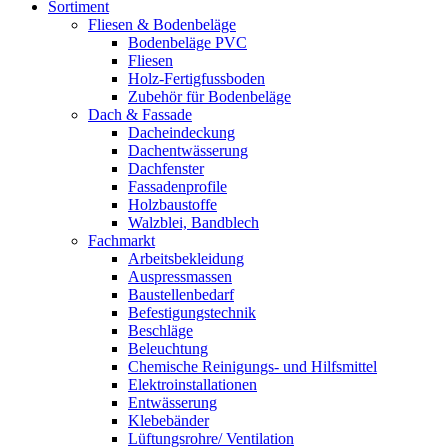
Sortiment
Fliesen & Bodenbeläge
Bodenbeläge PVC
Fliesen
Holz-Fertigfussboden
Zubehör für Bodenbeläge
Dach & Fassade
Dacheindeckung
Dachentwässerung
Dachfenster
Fassadenprofile
Holzbaustoffe
Walzblei, Bandblech
Fachmarkt
Arbeitsbekleidung
Auspressmassen
Baustellenbedarf
Befestigungstechnik
Beschläge
Beleuchtung
Chemische Reinigungs- und Hilfsmittel
Elektroinstallationen
Entwässerung
Klebebänder
Lüftungsrohre/ Ventilation