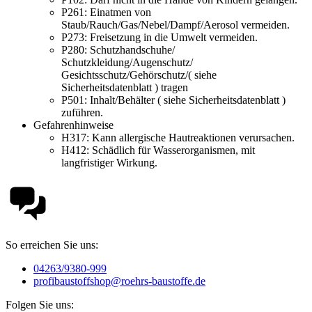
P261:
Einatmen von
Staub/Rauch/Gas/Nebel/Dampf/Aerosol vermeiden.
P273:
Freisetzung in die Umwelt vermeiden.
P280:
Schutzhandschuhe/
Schutzkleidung/Augenschutz/
Gesichtsschutz/Gehörschutz/( siehe
Sicherheitsdatenblatt ) tragen
P501:
Inhalt/Behälter ( siehe Sicherheitsdatenblatt )
zuführen.
Gefahrenhinweise
H317:
Kann allergische Hautreaktionen verursachen.
H412:
Schädlich für Wasserorganismen, mit
langfristiger Wirkung.
So erreichen Sie uns:
04263/9380-999
profibaustoffshop@roehrs-baustoffe.de
Folgen Sie uns: