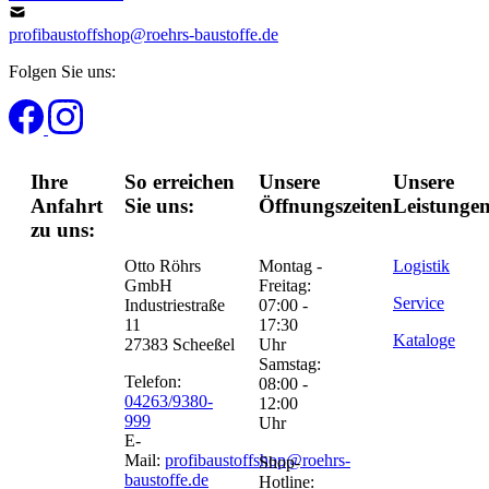
profibaustoffshop@roehrs-baustoffe.de
Folgen Sie uns:
Ihre
So erreichen
Unsere
Unsere
Anfahrt
Sie uns:
Öffnungszeiten:
Leistungen
zu uns:
Otto Röhrs
Montag -
Logistik
GmbH
Freitag:
Service
Industriestraße
07:00 -
11
17:30
Kataloge
27383 Scheeßel
Uhr
Samstag:
Telefon:
08:00 -
04263/9380-
12:00
999
Uhr
E-
Mail:
profibaustoffshop@roehrs-
Shop-
baustoffe.de
Hotline: