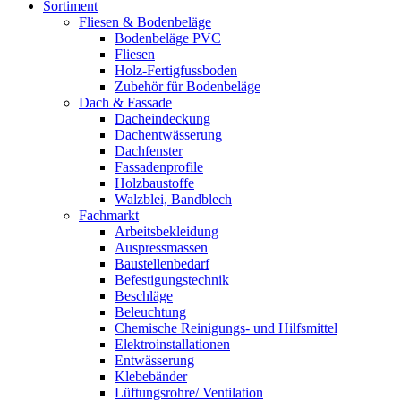
Sortiment
Fliesen & Bodenbeläge
Bodenbeläge PVC
Fliesen
Holz-Fertigfussboden
Zubehör für Bodenbeläge
Dach & Fassade
Dacheindeckung
Dachentwässerung
Dachfenster
Fassadenprofile
Holzbaustoffe
Walzblei, Bandblech
Fachmarkt
Arbeitsbekleidung
Auspressmassen
Baustellenbedarf
Befestigungstechnik
Beschläge
Beleuchtung
Chemische Reinigungs- und Hilfsmittel
Elektroinstallationen
Entwässerung
Klebebänder
Lüftungsrohre/ Ventilation