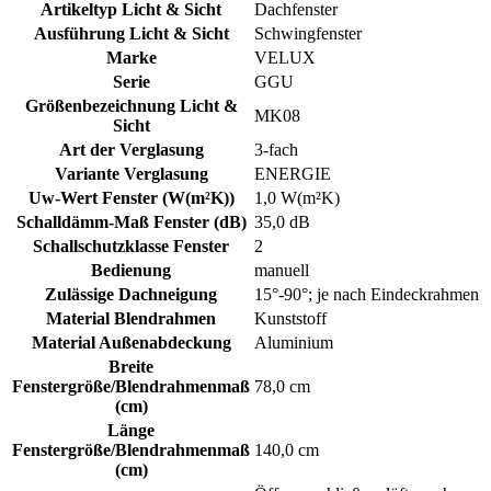
Artikeltyp Licht & Sicht
Dachfenster
Ausführung Licht & Sicht
Schwingfenster
Marke
VELUX
Serie
GGU
Größenbezeichnung Licht &
MK08
Sicht
Art der Verglasung
3-fach
Variante Verglasung
ENERGIE
Uw-Wert Fenster (W(m²K))
1,0 W(m²K)
Schalldämm-Maß Fenster (dB)
35,0 dB
Schallschutzklasse Fenster
2
Bedienung
manuell
Zulässige Dachneigung
15°-90°; je nach Eindeckrahmen
Material Blendrahmen
Kunststoff
Material Außenabdeckung
Aluminium
Breite
Fenstergröße/Blendrahmenmaß
78,0 cm
(cm)
Länge
Fenstergröße/Blendrahmenmaß
140,0 cm
(cm)