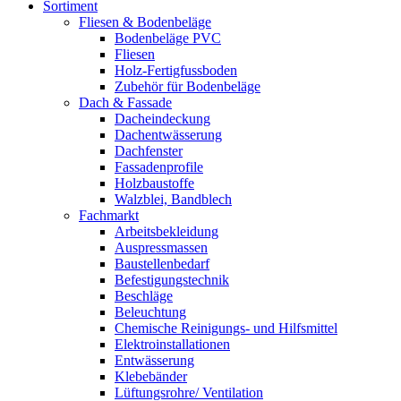
Sortiment
Fliesen & Bodenbeläge
Bodenbeläge PVC
Fliesen
Holz-Fertigfussboden
Zubehör für Bodenbeläge
Dach & Fassade
Dacheindeckung
Dachentwässerung
Dachfenster
Fassadenprofile
Holzbaustoffe
Walzblei, Bandblech
Fachmarkt
Arbeitsbekleidung
Auspressmassen
Baustellenbedarf
Befestigungstechnik
Beschläge
Beleuchtung
Chemische Reinigungs- und Hilfsmittel
Elektroinstallationen
Entwässerung
Klebebänder
Lüftungsrohre/ Ventilation