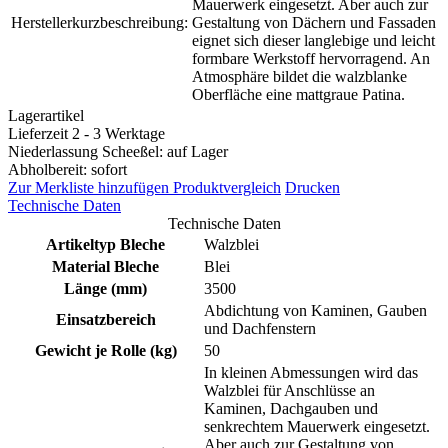
Mauerwerk eingesetzt. Aber auch zur
Herstellerkurzbeschreibung:
Gestaltung von Dächern und Fassaden
eignet sich dieser langlebige und leicht
formbare Werkstoff hervorragend. An
Atmosphäre bildet die walzblanke
Oberfläche eine mattgraue Patina.
Lagerartikel
Lieferzeit 2 - 3 Werktage
Niederlassung Scheeßel: auf Lager
Abholbereit: sofort
Zur Merkliste hinzufügen
Produktvergleich
Drucken
Technische Daten
Technische Daten
Artikeltyp Bleche
Walzblei
Material Bleche
Blei
Länge (mm)
3500
Abdichtung von Kaminen, Gauben
Einsatzbereich
und Dachfenstern
Gewicht je Rolle (kg)
50
In kleinen Abmessungen wird das
Walzblei für Anschlüsse an
Kaminen, Dachgauben und
senkrechtem Mauerwerk eingesetzt.
Aber auch zur Gestaltung von