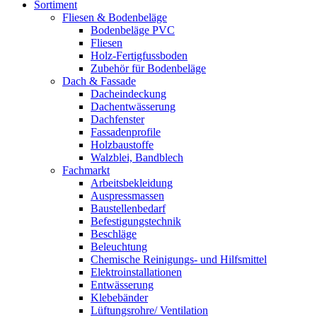
Sortiment
Fliesen & Bodenbeläge
Bodenbeläge PVC
Fliesen
Holz-Fertigfussboden
Zubehör für Bodenbeläge
Dach & Fassade
Dacheindeckung
Dachentwässerung
Dachfenster
Fassadenprofile
Holzbaustoffe
Walzblei, Bandblech
Fachmarkt
Arbeitsbekleidung
Auspressmassen
Baustellenbedarf
Befestigungstechnik
Beschläge
Beleuchtung
Chemische Reinigungs- und Hilfsmittel
Elektroinstallationen
Entwässerung
Klebebänder
Lüftungsrohre/ Ventilation